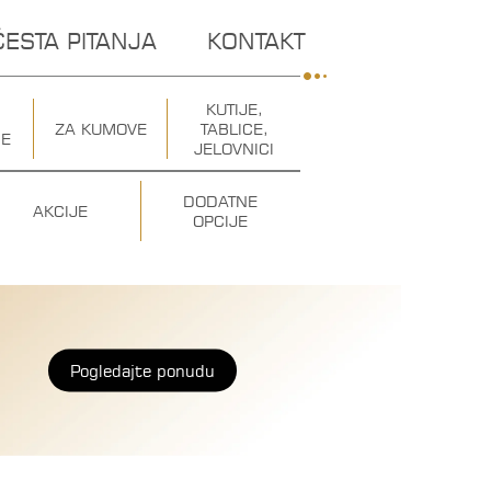
ČESTA PITANJA
KONTAKT
KUTIJE,
ZA KUMOVE
TABLICE,
CE
JELOVNICI
DODATNE
AKCIJE
OPCIJE
Pogledajte
ponudu
Pogledajte
ponudu