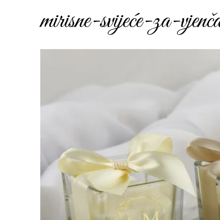
mirisne-svijeće-za-vjen