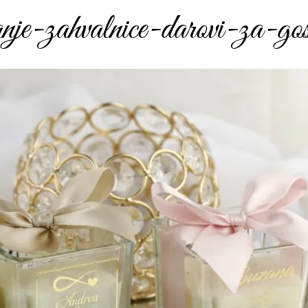
čanje-zahvalnice-darovi-za-go