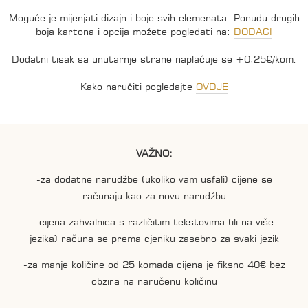
Moguće je mijenjati dizajn i boje svih elemenata. Ponudu drugih
boja kartona i opcija možete pogledati na:
DODACI
Dodatni tisak sa unutarnje strane naplaćuje se +0,25€/kom.
Kako naručiti pogledajte
OVDJE
VAŽNO:
-za dodatne narudžbe (ukoliko vam usfali) cijene se
računaju kao za novu narudžbu
-cijena zahvalnica s različitim tekstovima (ili na više
jezika) računa se prema cjeniku zasebno za svaki jezik
-za manje količine od 25 komada cijena je fiksno 40€ bez
obzira na naručenu količinu