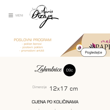
MENI
Pogledajte
Pogledajte
Zahvalnice
09c
Dimenzije
12x17 cm
CIJENA PO KOLIČINAMA