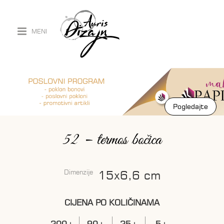
MENI
Pogledajte
Pogledajte
52 – termos bočica
Dimenzije
15x6,6 cm
CIJENA PO KOLIČINAMA
200+
90+
25+
5+