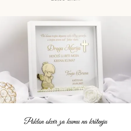
Poklon okvir za kumu na krštenju