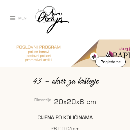
MENI
Pogledajte
Pogledajte
43 – okvir za krštenje
Dimenzije
20x20x8 cm
CIJENA PO KOLIČINAMA
28,00 €/kom