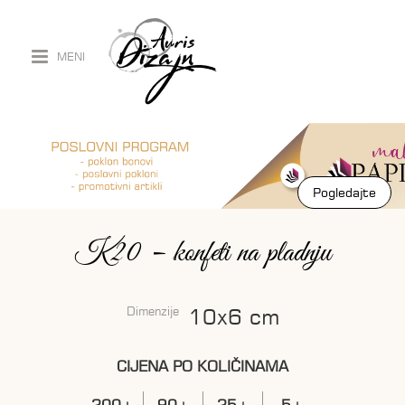
MENI
Pogledajte
Pogledajte
K20 – konfeti na pladnju
Dimenzije
10x6 cm
CIJENA PO KOLIČINAMA
200+
90+
25+
5+